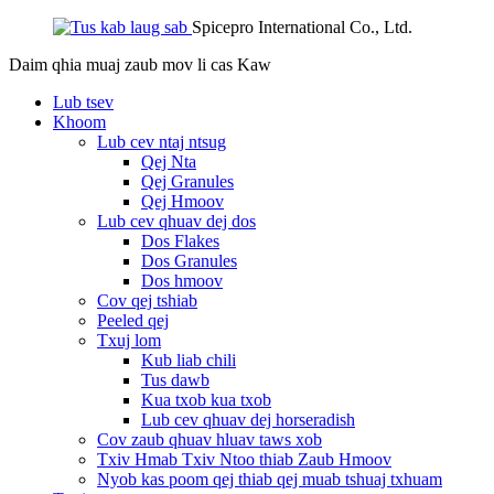
Spicepro International Co., Ltd.
Daim qhia muaj zaub mov li cas
Kaw
Lub tsev
Khoom
Lub cev ntaj ntsug
Qej Nta
Qej Granules
Qej Hmoov
Lub cev qhuav dej dos
Dos Flakes
Dos Granules
Dos hmoov
Cov qej tshiab
Peeled qej
Txuj lom
Kub liab chili
Tus dawb
Kua txob kua txob
Lub cev qhuav dej horseradish
Cov zaub qhuav hluav taws xob
Txiv Hmab Txiv Ntoo thiab Zaub Hmoov
Nyob kas poom qej thiab qej muab tshuaj txhuam