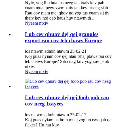
Nyiv, yog li txhua tus neeg tau txais kev pab
cuam muaj peev xwm xaiv tau kev ntseeg siab.
Rau cov niam me, qhov no yog tus yuam sij tiv
thaiv kev noj qab haus huv ntawm th ...
Nyeem ntxiv
Lub cev qhuav dej qej granules
export rau cov teb chaws Europe
los ntawm admin ntawm 25-02-21
Koj puas nyiam cov qej ntau tshaj plaws rau cov
teb chaws Europe? Sib cuag kuv yog xav paub
ntxiv.
Nyeem ntxiv
Lub cev qhuav dej qej foob pob rau
cov neeg Ixayees
los ntawm admin ntawm 25-02-17
Koj puas nyiam ua hom muaj zog no tsw qab qej
flakes? Hu rau kuv.