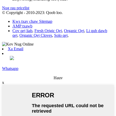
Nug rau pricelist
© Copyright - 2010-2023: Qoob loo.
Kws txav chaw Sitemap
AMP txawb
Cov qej liab
,
Fresh Origic Qej
,
Organic Qej
,
Li qub dawb
qej
,
Organic Qej Cloves
,
Solo qej
,
Xa Email
Whatsapp
Hauv
x