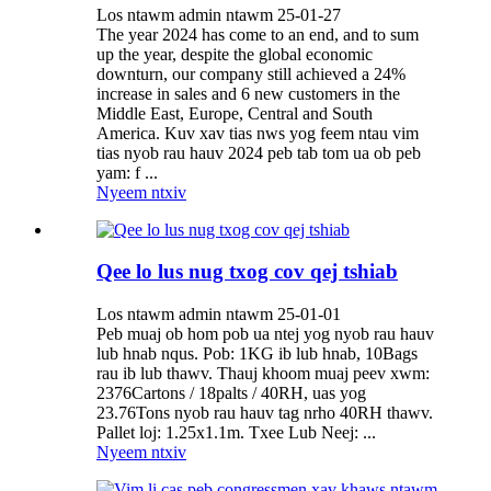
Los ntawm admin ntawm 25-01-27
The year 2024 has come to an end, and to sum
up the year, despite the global economic
downturn, our company still achieved a 24%
increase in sales and 6 new customers in the
Middle East, Europe, Central and South
America. Kuv xav tias nws yog feem ntau vim
tias nyob rau hauv 2024 peb tab tom ua ob peb
yam: f ...
Nyeem ntxiv
Qee lo lus nug txog cov qej tshiab
Los ntawm admin ntawm 25-01-01
Peb muaj ob hom pob ua ntej yog nyob rau hauv
lub hnab nqus. Pob: 1KG ib lub hnab, 10Bags
rau ib lub thawv. Thauj khoom muaj peev xwm:
2376Cartons / 18palts / 40RH, uas yog
23.76Tons nyob rau hauv tag nrho 40RH thawv.
Pallet loj: 1.25x1.1m. Txee Lub Neej: ...
Nyeem ntxiv