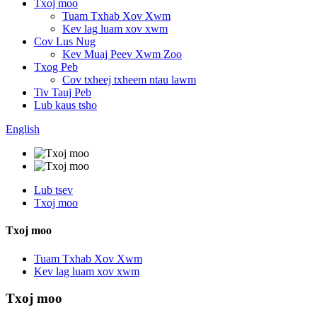
Txoj moo
Tuam Txhab Xov Xwm
Kev lag luam xov xwm
Cov Lus Nug
Kev Muaj Peev Xwm Zoo
Txog Peb
Cov txheej txheem ntau lawm
Tiv Tauj Peb
Lub kaus tsho
English
Lub tsev
Txoj moo
Txoj moo
Tuam Txhab Xov Xwm
Kev lag luam xov xwm
Txoj moo