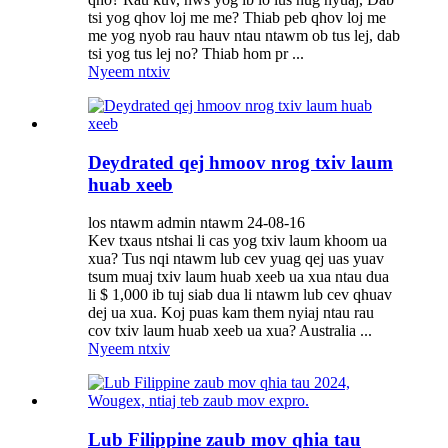
tsi yog qhov loj me me? Thiab peb qhov loj me
me yog nyob rau hauv ntau ntawm ob tus lej, dab
tsi yog tus lej no? Thiab hom pr ...
Nyeem ntxiv
Deydrated qej hmoov nrog txiv laum
huab xeeb
los ntawm admin ntawm 24-08-16
Kev txaus ntshai li cas yog txiv laum khoom ua
xua? Tus nqi ntawm lub cev yuag qej uas yuav
tsum muaj txiv laum huab xeeb ua xua ntau dua
li $ 1,000 ib tuj siab dua li ntawm lub cev qhuav
dej ua xua. Koj puas kam them nyiaj ntau rau
cov txiv laum huab xeeb ua xua? Australia ...
Nyeem ntxiv
Lub Filippine zaub mov qhia tau