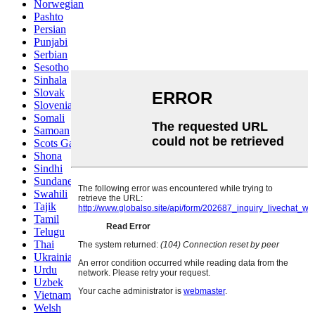
Norwegian
Pashto
Persian
Punjabi
Serbian
Sesotho
Sinhala
Slovak
Slovenian
Somali
Samoan
Scots Gaelic
Shona
Sindhi
Sundanese
Swahili
Tajik
Tamil
Telugu
Thai
Ukrainian
Urdu
Uzbek
Vietnamese
Welsh