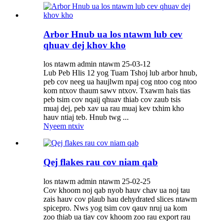
Arbor Hnub ua los ntawm lub cev
qhuav dej khov kho
los ntawm admin ntawm 25-03-12
Lub Peb Hlis 12 yog Tuam Tshoj lub arbor hnub,
peb cov neeg ua haujlwm npaj cog ntoo cog ntoo
kom ntxov thaum sawv ntxov. Txawm hais tias
peb tsim cov nqaij qhuav thiab cov zaub tsis
muaj dej, peb xav ua rau muaj kev txhim kho
hauv ntiaj teb. Hnub twg ...
Nyeem ntxiv
Qej flakes rau cov niam qab
los ntawm admin ntawm 25-02-25
Cov khoom noj qab nyob hauv chav ua noj tau
zais hauv cov plaub hau dehydrated slices ntawm
spicepro. Nws yog tsim cov qauv nruj ua kom
zoo thiab ua tiav cov khoom zoo rau export rau