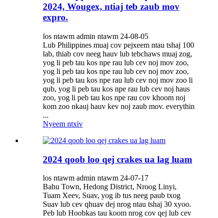
2024, Wougex, ntiaj teb zaub mov
expro.
los ntawm admin ntawm 24-08-05
Lub Philippines muaj cov pejxeem ntau tshaj 100
lab, thiab cov neeg hauv lub tebchaws muaj zog,
yog li peb tau kos npe rau lub cev noj mov zoo,
yog li peb tau kos npe rau lub cev noj mov zoo,
yog li peb tau kos npe rau lub cev noj mov zoo li
qub, yog li peb tau kos npe rau lub cev noj haus
zoo, yog li peb tau kos npe rau cov khoom noj
kom zoo nkauj hauv kev noj zaub mov. everythin
...
Nyeem ntxiv
2024 qoob loo qej crakes ua lag luam
los ntawm admin ntawm 24-07-17
Bahu Town, Hedong District, Nroog Linyi,
Tuam Xeev, Suav, yog ib tus neeg paub txog
Suav lub cev qhuav dej nrog ntau tshaj 30 xyoo.
Peb lub Hoobkas tau koom nrog cov qej lub cev