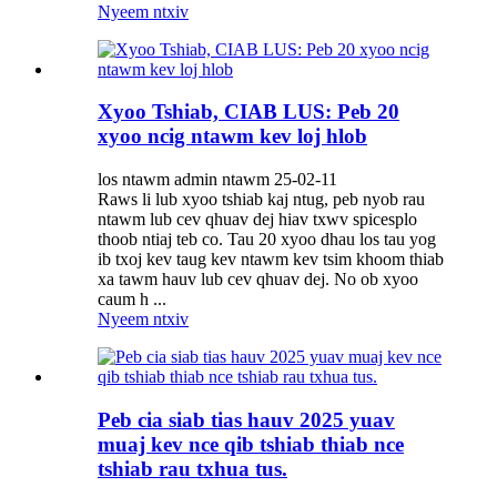
Nyeem ntxiv
Xyoo Tshiab, CIAB LUS: Peb 20
xyoo ncig ntawm kev loj hlob
los ntawm admin ntawm 25-02-11
Raws li lub xyoo tshiab kaj ntug, peb nyob rau
ntawm lub cev qhuav dej hiav txwv spicesplo
thoob ntiaj teb co. Tau 20 xyoo dhau los tau yog
ib txoj kev taug kev ntawm kev tsim khoom thiab
xa tawm hauv lub cev qhuav dej. No ob xyoo
caum h ...
Nyeem ntxiv
Peb cia siab tias hauv 2025 yuav
muaj kev nce qib tshiab thiab nce
tshiab rau txhua tus.