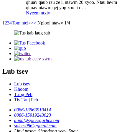
qhuav qaub rau ze li ntawm 20 xyoo. Ntau lawm
qhuav ntawm qej yog zoo li c ...
Nyeem ntxiv
1
2
3
4
Tom ntej>
>>
Nplooj ntawv 1/4
Lub tsev
Lub tsev
Khoom
Txog Peb
Tiv Tauj Peb
0086-13563910414
0086-15919243023
anna@spicesgarlic.com
spices086@gmail.com
Linyi nroog, Shandong xeev, Suav