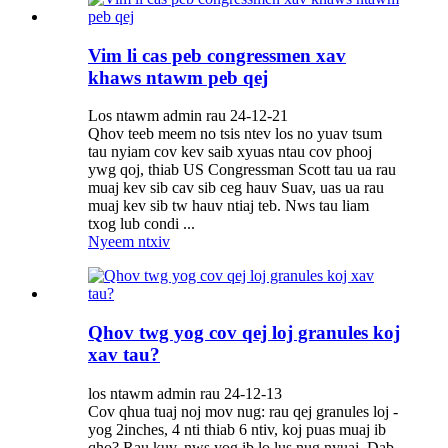
Vim li cas peb congressmen xav
khaws ntawm peb qej
Los ntawm admin rau 24-12-21
Qhov teeb meem no tsis ntev los no yuav tsum
tau nyiam cov kev saib xyuas ntau cov phooj
ywg qoj, thiab US Congressman Scott tau ua rau
muaj kev sib cav sib ceg hauv Suav, uas ua rau
muaj kev sib tw hauv ntiaj teb. Nws tau liam
txog lub condi ...
Nyeem ntxiv
Qhov twg yog cov qej loj granules koj
xav tau?
los ntawm admin rau 24-12-13
Cov qhua tuaj noj mov nug: rau qej granules loj -
yog 2inches, 4 nti thiab 6 ntiv, koj puas muaj ib
qho? Rau kuv, nws yog ib lo lus nug nyuaj, Dab