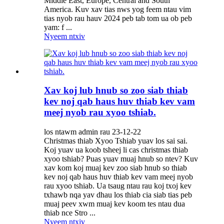
Middle East, Europe, Central and South
America. Kuv xav tias nws yog feem ntau vim
tias nyob rau hauv 2024 peb tab tom ua ob peb
yam: f ...
Nyeem ntxiv
Xav koj lub hnub so zoo siab thiab
kev noj qab haus huv thiab kev vam
meej nyob rau xyoo tshiab.
los ntawm admin rau 23-12-22
Christmas thiab Xyoo Tshiab yuav los sai sai.
Koj yuav ua koob tsheej li cas christmas thiab
xyoo tshiab? Puas yuav muaj hnub so ntev? Kuv
xav kom koj muaj kev zoo siab hnub so thiab
kev noj qab haus huv thiab kev vam meej nyob
rau xyoo tshiab. Ua tsaug ntau rau koj txoj kev
txhawb nqa yav dhau los thiab cia siab tias peb
muaj peev xwm muaj kev koom tes ntau dua
thiab nce Stro ...
Nyeem ntxiv