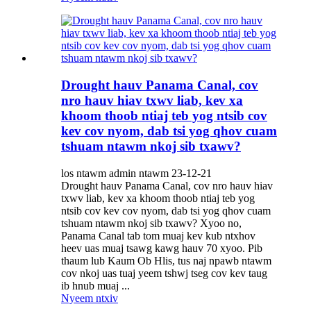
Drought hauv Panama Canal, cov
nro hauv hiav txwv liab, kev xa
khoom thoob ntiaj teb yog ntsib cov
kev cov nyom, dab tsi yog qhov cuam
tshuam ntawm nkoj sib txawv?
los ntawm admin ntawm 23-12-21
Drought hauv Panama Canal, cov nro hauv hiav
txwv liab, kev xa khoom thoob ntiaj teb yog
ntsib cov kev cov nyom, dab tsi yog qhov cuam
tshuam ntawm nkoj sib txawv? Xyoo no,
Panama Canal tab tom muaj kev kub ntxhov
heev uas muaj tsawg kawg hauv 70 xyoo. Pib
thaum lub Kaum Ob Hlis, tus naj npawb ntawm
cov nkoj uas tuaj yeem tshwj tseg cov kev taug
ib hnub muaj ...
Nyeem ntxiv