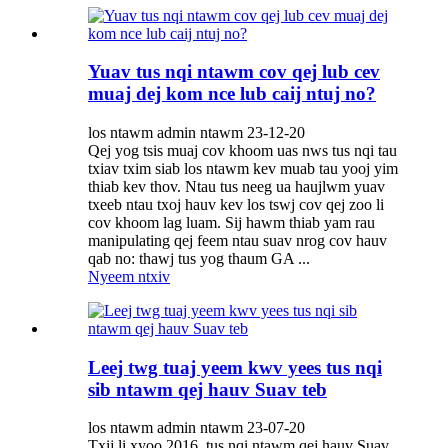
Yuav tus nqi ntawm cov qej lub cev
muaj dej kom nce lub caij ntuj no?
los ntawm admin ntawm 23-12-20
Qej yog tsis muaj cov khoom uas nws tus nqi tau
txiav txim siab los ntawm kev muab tau yooj yim
thiab kev thov. Ntau tus neeg ua haujlwm yuav
txeeb ntau txoj hauv kev los tswj cov qej zoo li
cov khoom lag luam. Sij hawm thiab yam rau
manipulating qej feem ntau suav nrog cov hauv
qab no: thawj tus yog thaum GA ...
Nyeem ntxiv
Leej twg tuaj yeem kwv yees tus nqi
sib ntawm qej hauv Suav teb
los ntawm admin ntawm 23-07-20
Txij li xyoo 2016, tus nqi ntawm qej hauv Suav