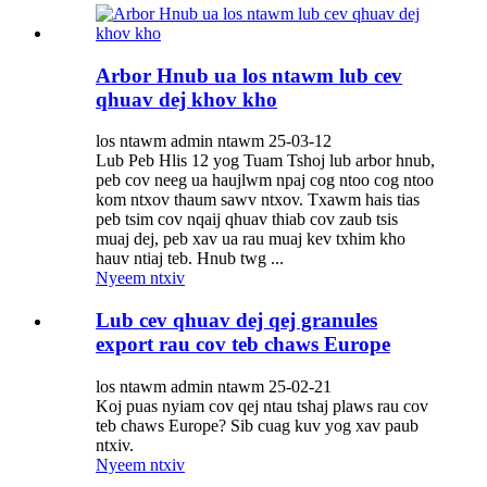
Arbor Hnub ua los ntawm lub cev
qhuav dej khov kho
los ntawm admin ntawm 25-03-12
Lub Peb Hlis 12 yog Tuam Tshoj lub arbor hnub,
peb cov neeg ua haujlwm npaj cog ntoo cog ntoo
kom ntxov thaum sawv ntxov. Txawm hais tias
peb tsim cov nqaij qhuav thiab cov zaub tsis
muaj dej, peb xav ua rau muaj kev txhim kho
hauv ntiaj teb. Hnub twg ...
Nyeem ntxiv
Lub cev qhuav dej qej granules
export rau cov teb chaws Europe
los ntawm admin ntawm 25-02-21
Koj puas nyiam cov qej ntau tshaj plaws rau cov
teb chaws Europe? Sib cuag kuv yog xav paub
ntxiv.
Nyeem ntxiv