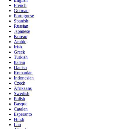
English
French
German
Portuguese
Spanish
Russian
Japanese
Korean
Arabic
Irish
Greek
Turkish
Italian
Danish
Romanian
Indonesian
Czech
Afrikaans
Swedish
Polish
Basque
Catalan
Esperanto
Hindi
Lao