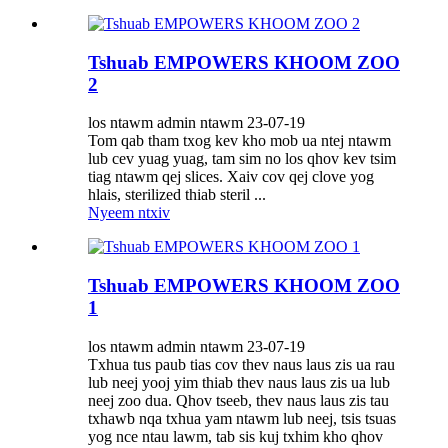
Tshuab EMPOWERS KHOOM ZOO
2
los ntawm admin ntawm 23-07-19
Tom qab tham txog kev kho mob ua ntej ntawm
lub cev yuag yuag, tam sim no los qhov kev tsim
tiag ntawm qej slices. Xaiv cov qej clove yog
hlais, sterilized thiab steril ...
Nyeem ntxiv
Tshuab EMPOWERS KHOOM ZOO
1
los ntawm admin ntawm 23-07-19
Txhua tus paub tias cov thev naus laus zis ua rau
lub neej yooj yim thiab thev naus laus zis ua lub
neej zoo dua. Qhov tseeb, thev naus laus zis tau
txhawb nqa txhua yam ntawm lub neej, tsis tsuas
yog nce ntau lawm, tab sis kuj txhim kho qhov