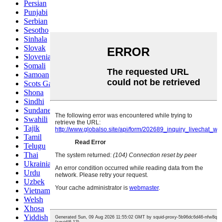
Persian
Punjabi
Serbian
Sesotho
Sinhala
Slovak
Slovenian
Somali
Samoan
Scots Gaelic
Shona
Sindhi
Sundanese
Swahili
Tajik
Tamil
Telugu
Thai
Ukrainian
Urdu
Uzbek
Vietnamese
Welsh
Xhosa
Yiddish