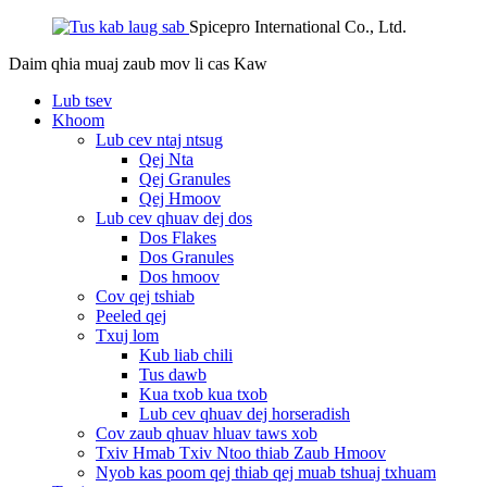
Spicepro International Co., Ltd.
Daim qhia muaj zaub mov li cas
Kaw
Lub tsev
Khoom
Lub cev ntaj ntsug
Qej Nta
Qej Granules
Qej Hmoov
Lub cev qhuav dej dos
Dos Flakes
Dos Granules
Dos hmoov
Cov qej tshiab
Peeled qej
Txuj lom
Kub liab chili
Tus dawb
Kua txob kua txob
Lub cev qhuav dej horseradish
Cov zaub qhuav hluav taws xob
Txiv Hmab Txiv Ntoo thiab Zaub Hmoov
Nyob kas poom qej thiab qej muab tshuaj txhuam