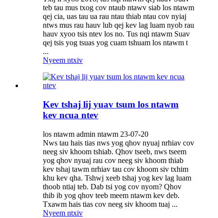
teb tau mus txog cov ntaub ntawv siab los ntawm
qej cia, uas tau ua rau ntau thiab ntau cov nyiaj
ntws mus rau hauv lub qej kev lag luam nyob rau
hauv xyoo tsis ntev los no. Tus nqi ntawm Suav
qej tsis yog tsuas yog cuam tshuam los ntawm t
...
Nyeem ntxiv
Kev tshaj lij yuav tsum los ntawm
kev ncua ntev
los ntawm admin ntawm 23-07-20
Nws tau hais tias nws yog qhov nyuaj nrhiav cov
neeg siv khoom tshiab. Qhov tseeb, nws tseem
yog qhov nyuaj rau cov neeg siv khoom thiab
kev tshaj tawm nrhiav tau cov khoom siv txhim
khu kev qha. Tshwj xeeb tshaj yog kev lag luam
thoob ntiaj teb. Dab tsi yog cov nyom? Qhov
thib ib yog qhov teeb meem ntawm kev deb.
Txawm hais tias cov neeg siv khoom tuaj ...
Nyeem ntxiv