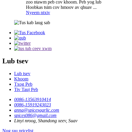
zoo ntawm peb cov khoom. Peb yog lub
Hoobkas tsim cov hmoov av qhuav ...
Nyeem ntxiv
Lub tsev
Lub tsev
Khoom
Txog Peb
Tiv Tauj Peb
0086-13563910414
0086-15919243023
anna@spicesgarlic.com
spices086@gmail.com
Linyi nroog, Shandong xeev, Suav
Nug rau pricelist