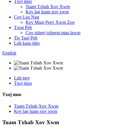
Txoj moo
Tuam Txhab Xov Xwm
Kev lag luam xov xwm
Cov Lus Nug
Kev Muaj Peev Xwm Zoo
Txog Peb
Cov txheej txheem ntau lawm
Tiv Tauj Peb
Lub kaus tsho
English
Lub tsev
Txoj moo
Txoj moo
Tuam Txhab Xov Xwm
Kev lag luam xov xwm
Tuam Txhab Xov Xwm