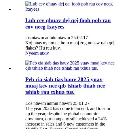
Lub cev qhuav dej qej foob pob rau
cov neeg Ixayees
los ntawm admin ntawm 25-02-17
Koj puas nyiam ua hom muaj zog no tsw qab qej
flakes? Hu rau kuv.
Nyeem ntxiv
Peb cia siab tias hauv 2025 yuav
muaj kev nce qib tshiab thiab nce
tshiab rau txhua tus.
Los ntawm admin ntawm 25-01-27
The year 2024 has come to an end, and to sum
up the year, despite the global economic
downturn, our company still achieved a 24%
increase in sales and 6 new customers in the