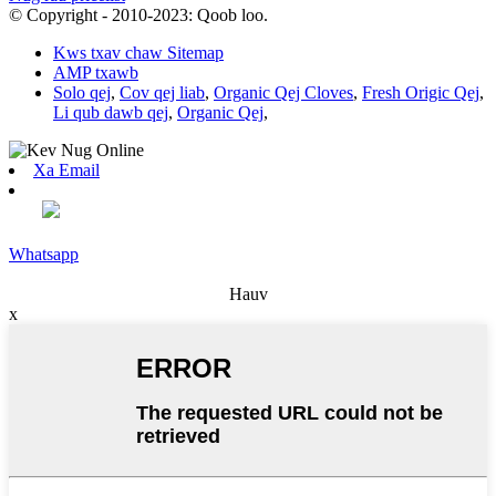
© Copyright - 2010-2023: Qoob loo.
Kws txav chaw Sitemap
AMP txawb
Solo qej
,
Cov qej liab
,
Organic Qej Cloves
,
Fresh Origic Qej
,
Li qub dawb qej
,
Organic Qej
,
Xa Email
Whatsapp
Hauv
x